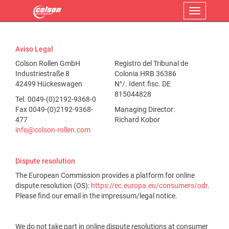
Menu
Aviso Legal
Colson Rollen GmbH
Registro del Tribunal de
Industriestraße 8
Colonia HRB 36386
42499 Hückeswagen
N°/. Ident.fisc. DE
815044828
Tel. 0049-(0)2192-9368-0
Fax 0049-(0)2192-9368-
Managing Director:
477
Richard Kobor
info@colson-rollen.com
Dispute resolution
The European Commission provides a platform for online
dispute resolution (OS):
https://ec.europa.eu/consumers/odr
.
Please find our email in the impressum/legal notice.
We do not take part in online dispute resolutions at consumer