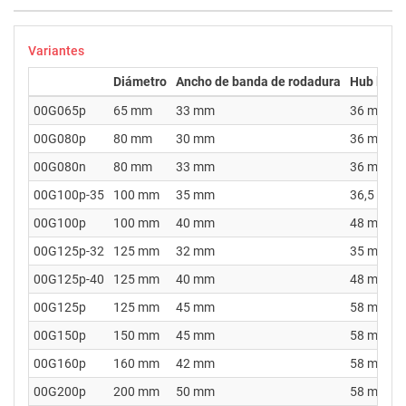
Variantes
Diámetro
Ancho de banda de rodadura
Hub leng
00G065p
65 mm
33 mm
36 mm
00G080p
80 mm
30 mm
36 mm
00G080n
80 mm
33 mm
36 mm
00G100p-35
100 mm
35 mm
36,5 mm
00G100p
100 mm
40 mm
48 mm
00G125p-32
125 mm
32 mm
35 mm
00G125p-40
125 mm
40 mm
48 mm
00G125p
125 mm
45 mm
58 mm
00G150p
150 mm
45 mm
58 mm
00G160p
160 mm
42 mm
58 mm
00G200p
200 mm
50 mm
58 mm